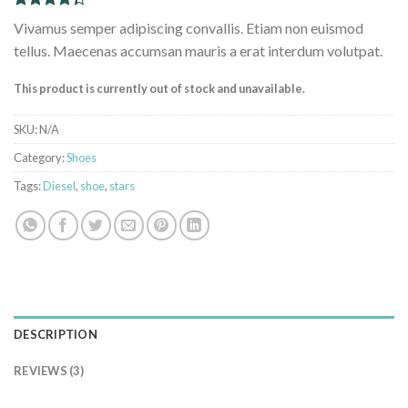
Rated
3
Vivamus semper adipiscing convallis. Etiam non euismod
4.33
out
of 5
tellus. Maecenas accumsan mauris a erat interdum volutpat.
based on
customer
This product is currently out of stock and unavailable.
ratings
SKU:
N/A
Category:
Shoes
Tags:
Diesel
,
shoe
,
stars
DESCRIPTION
REVIEWS (3)