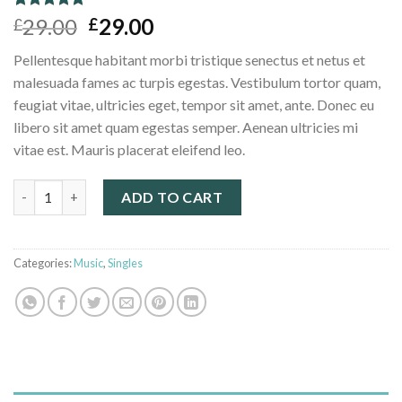
Rated
4
4.75
29.00
29.00
£
£
out of 5
based on
Pellentesque habitant morbi tristique senectus et netus et
customer
ratings
malesuada fames ac turpis egestas. Vestibulum tortor quam,
feugiat vitae, ultricies eget, tempor sit amet, ante. Donec eu
libero sit amet quam egestas semper. Aenean ultricies mi
vitae est. Mauris placerat eleifend leo.
Woo Single #2 quantity
ADD TO CART
Categories:
Music
,
Singles